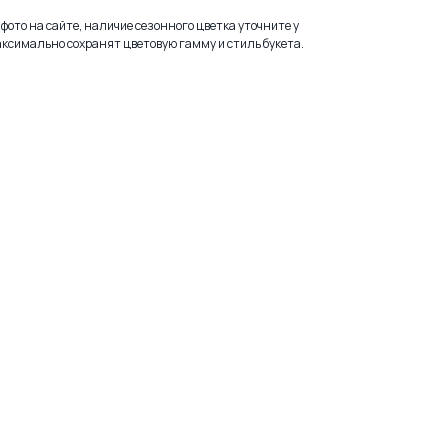
фото на сайте, наличие сезонного цветка уточните у
ксимально сохранят цветовую гамму и стиль букета.