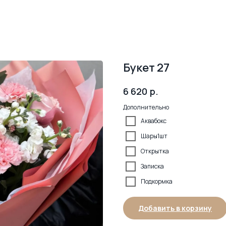
Букет 27
р.
6 620
Дополнительно
Аквабокс
Шары1шт
Открытка
Записка
Подкормка
Добавить в корзину