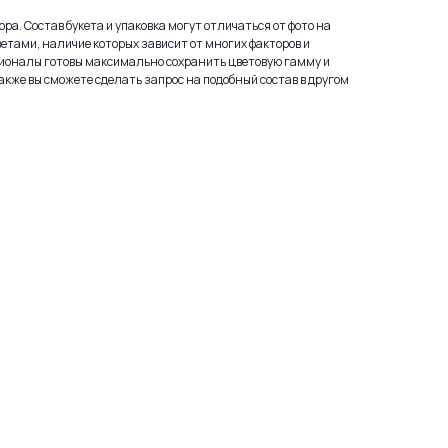
ра. Состав букета и упаковка могут отличаться от фото на
етами, наличие которых зависит от многих факторов и
ионалы готовы максимально сохранить цветовую гамму и
акже вы сможете сделать запрос на подобный состав в другом