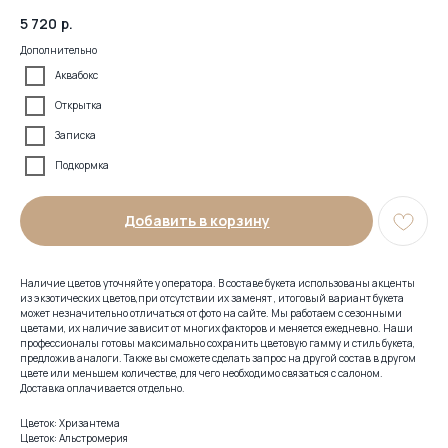
5 720
р.
Дополнительно
Аквабокс
Открытка
Записка
Подкормка
Добавить в корзину
Наличие цветов уточняйте у оператора. В составе букета использованы акценты
из экзотических цветов,при отсутствии их заменят , итоговый вариант букета
может незначительно отличаться от фото на сайте. Мы работаем с сезонными
цветами, их наличие зависит от многих факторов и меняется ежедневно. Наши
профессионалы готовы максимально сохранить цветовую гамму и стиль букета,
предложив аналоги. Также вы сможете сделать запрос на другой состав в другом
цвете или меньшем количестве, для чего необходимо связаться с салоном.
Доставка оплачивается отдельно.
Цветок: Хризантема
Цветок: Альстромерия