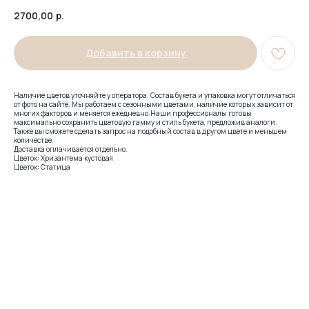
2700,00
р.
Добавить в корзину
Наличие цветов уточняйте у оператора. Состав букета и упаковка могут отличаться
от фото на сайте. Мы работаем с сезонными цветами, наличие которых зависит от
многих факторов и меняется ежедневно.Наши профессионалы готовы
максимально сохранить цветовую гамму и стиль букета, предложив аналоги.
Также вы сможете сделать запрос на подобный состав в другом цвете и меньшем
количестве.
Доставка оплачивается отдельно.
Цветок: Хризантема кустовая
Цветок: Статица