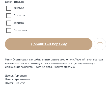
Дополнительно
Аквабокс
Открытка
Записка
Подкормка
Добавить в корзину
Мини букеты с разным добавлением цветов к гортензии. Уточняйте у оператора
наличие гортензии по цвету и пишите в комментарии цветовую гамму и
исключения по цветам. Доставка оплачивается отдельно.
Цветок: Гортензия
Цветок: Хризантема
Цветок: Диантус