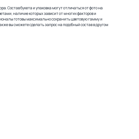
ра. Состав букета и упаковка могут отличаться от фото на
етами, наличие которых зависит от многих факторов и
ионалы готовы максимально сохранить цветовую гамму и
акже вы сможете сделать запрос на подобный состав в другом