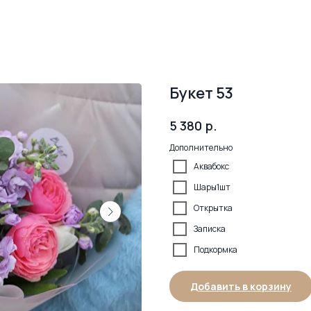
Букет 53
р.
5 380
Дополнительно
Аквабокс
Шары1шт
Открытка
Записка
Подкормка
Добавить в корзину