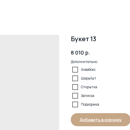
Букет 13
р.
8 010
Дополнительно
Аквабокс
Шары1шт
Открытка
Записка
Подкормка
Добавить в корзину