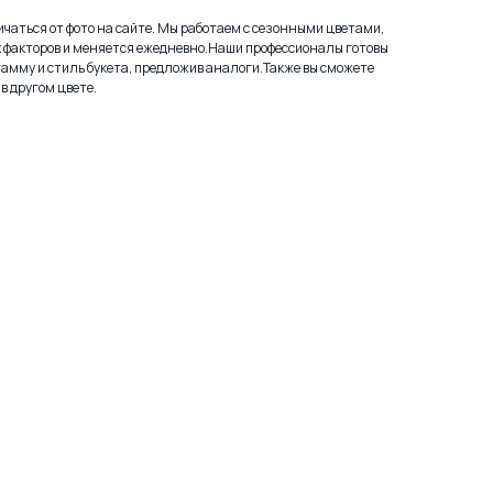
личаться от фото на сайте. Мы работаем с сезонными цветами,
х факторов и меняется ежедневно.Наши профессионалы готовы
амму и стиль букета, предложив аналоги.Также вы сможете
в другом цвете.