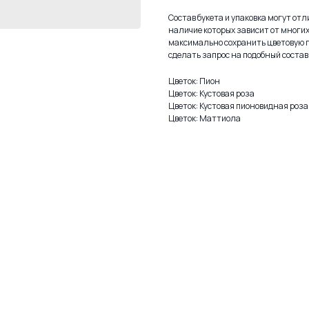
Состав букета и упаковка могут от
наличие которых зависит от многи
максимально сохранить цветовую г
сделать запрос на подобный состав 
Цветок: Пион
Цветок: Кустовая роза
Цветок: Кустовая пионовидная роза
Цветок: Маттиола