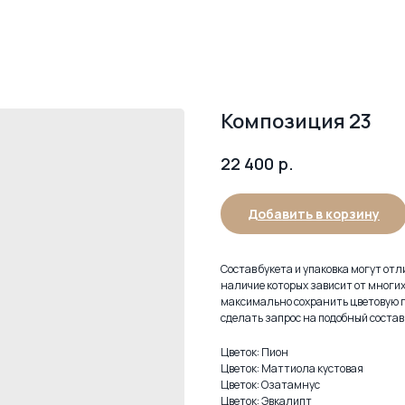
Композиция 23
р.
22 400
Добавить в корзину
Состав букета и упаковка могут от
наличие которых зависит от многи
максимально сохранить цветовую г
сделать запрос на подобный состав 
Цветок: Пион
Цветок: Маттиола кустовая
Цветок: Озатамнус
Цветок: Эвкалипт