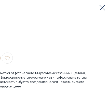
личаться от фото на сайте. Мы работаем с сезонными цветами,
х факторов и меняется ежедневно.Наши профессионалы готовы
амму и стиль букета, предложив аналоги. Также вы сможете
в другом цвете.