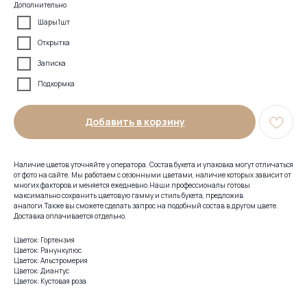
Дополнительно
Шары1шт
Открытка
Записка
Подкормка
Добавить в корзину
Наличие цветов уточняйте у оператора. Состав букета и упаковка могут отличаться
от фото на сайте. Мы работаем с сезонными цветами, наличие которых зависит от
многих факторов и меняется ежедневно.Наши профессионалы готовы
максимально сохранить цветовую гамму и стиль букета, предложив
аналоги.Также вы сможете сделать запрос на подобный состав в другом цвете.
Доставка оплачивается отдельно.
Цветок: Гортензия
Цветок: Ранункулюс
Цветок: Альстромерия
Цветок: Диантус
Цветок: Кустовая роза