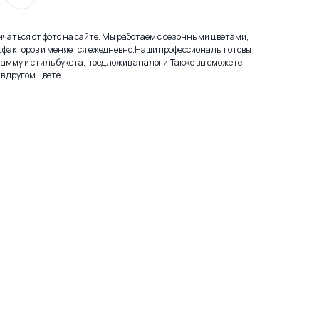
личаться от фото на сайте. Мы работаем с сезонными цветами,
х факторов и меняется ежедневно.Наши профессионалы готовы
амму и стиль букета, предложив аналоги.Также вы сможете
в другом цвете.