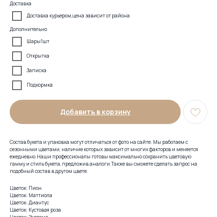
Доставка
Доставка курьером,цена зависит от района
Дополнительно
Шары1шт
Открытка
Записка
Подкормка
Добавить в корзину
Состав букета и упаковка могут отличаться от фото на сайте. Мы работаем с
сезонными цветами, наличие которых зависит от многих факторов и меняется
ежедневно.Наши профессионалы готовы максимально сохранить цветовую
гамму и стиль букета, предложив аналоги.Также вы сможете сделать запрос на
подобный состав в другом цвете.
Цветок: Пион
Цветок: Маттиола
Цветок: Диантус
Цветок: Кустовая роза
Цветок: Эустома