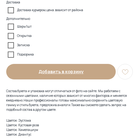
Доставка
Доставка курьером,цена зависит от района
Дополнительно
Шары1шт
Открытка
Записка
Подкормка
Добавить в корзину
Состав букета и упаковка могут отличаться от фото на сайте. Мы работаем с
сезонными цветами, наличие которых зависит от многих факторов и меняется
ежедневно.Наши профессионалы готовы максимально сохранить цветовую
гамму и стиль букета, предложив аналоги.Также вы сможете сделать запрос на
подобный состав в другом цвете.
Цветок: Эустома
Цветок: Кустовая роза
Цветок: Хамелациум
Цветок: Диантус