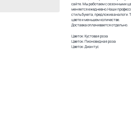
сайте. Мы работаем с сезонными цв
меняется ежедневно.Наши професс
стиль букета, предложив аналоги. 
цвете и меньшем количестве.
Доставка оплачивается отдельно.
Цветок: Кустовая роза
Цветок: Пионовидная роза
Цветок: Диантус