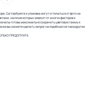
ра. Состав букета и упаковка могут отличаться от фото на
етами, наличие которых зависит от многих факторов и
ионалы готовы максимально сохранить цветовую гамму и
акже вы сможете сделать запрос на подобный состав в другом
.ТОЛЬКО ПРЕДОПЛАТА