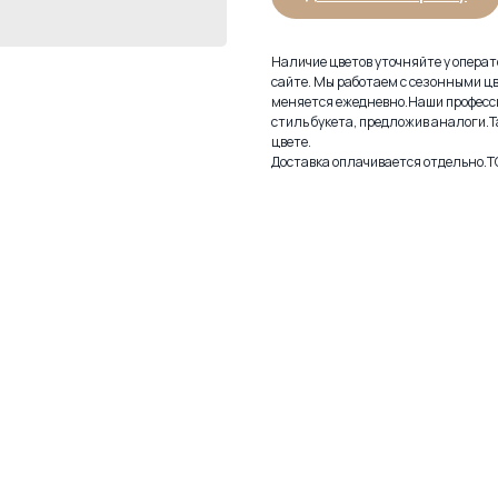
Наличие цветов уточняйте у операто
сайте. Мы работаем с сезонными цв
меняется ежедневно.Наши професс
стиль букета, предложив аналоги.Т
цвете.
Доставка оплачивается отдельно