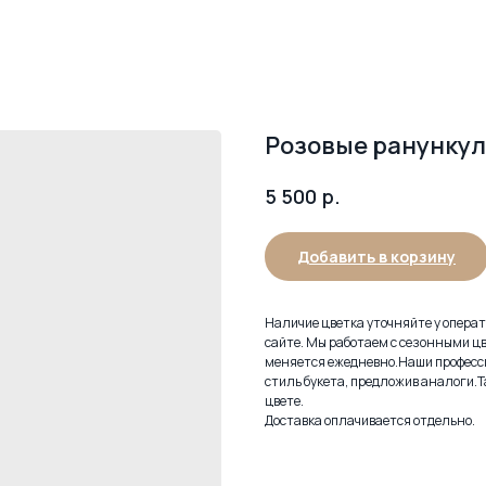
Розовые ранунку
р.
5 500
Добавить в корзину
Наличие цветка уточняйте у операто
сайте. Мы работаем с сезонными цв
меняется ежедневно.Наши професс
стиль букета, предложив аналоги.Т
цвете.
Доставка оплачивается отдельно.