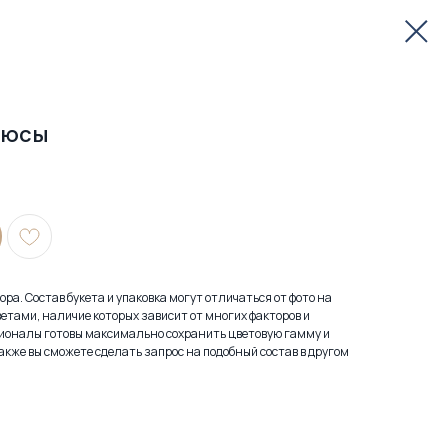
люсы
ра. Состав букета и упаковка могут отличаться от фото на
етами, наличие которых зависит от многих факторов и
ионалы готовы максимально сохранить цветовую гамму и
акже вы сможете сделать запрос на подобный состав в другом