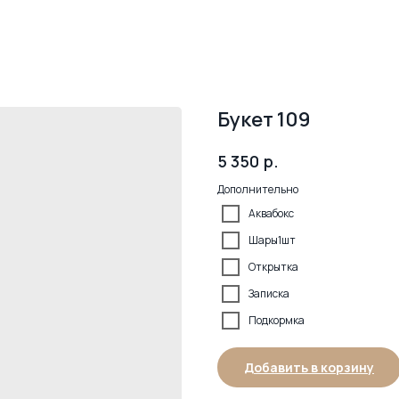
Букет 109
р.
5 350
Дополнительно
Аквабокс
Шары1шт
Открытка
Записка
Подкормка
Добавить в корзину