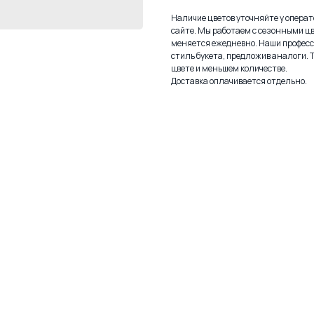
Наличие цветов уточняйте у операто
сайте. Мы работаем с сезонными цв
меняется ежедневно. Наши профес
стиль букета, предложив аналоги. 
цвете и меньшем количестве.
Доставка оплачивается отдельно.