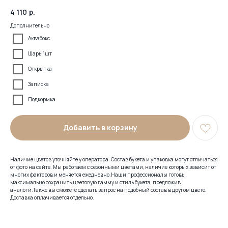
4 110
р.
Дополнительно
Аквабокс
Шары1шт
Открытка
Записка
Подкормка
Добавить в корзину
Наличие цветов уточняйте у оператора. Состав букета и упаковка могут отличаться
от фото на сайте. Мы работаем с сезонными цветами, наличие которых зависит от
многих факторов и меняется ежедневно.Наши профессионалы готовы
максимально сохранить цветовую гамму и стиль букета, предложив
аналоги.Также вы сможете сделать запрос на подобный состав в другом цвете.
Доставка оплачивается отдельно.